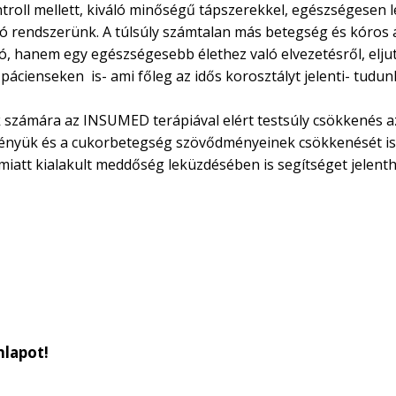
ntroll mellett, kiváló minőségű tápszerekkel, egészségesen l
dó rendszerünk. A túlsúly számtalan más betegség és kóros 
zó, hanem egy egészségesebb élethez való elvezetésről, elju
 pácienseken is- ami főleg az idős korosztályt jelenti- tudun
ek számára az INSUMED terápiával elért testsúly csökkenés az
gényük és a cukorbetegség szövődményeinek csökkenését is 
iatt kialakult meddőség leküzdésében is segítséget jelenth
nlapot!