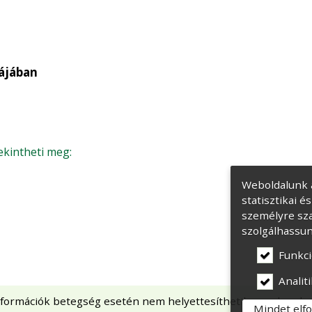
ájában
ekintheti meg:
Weboldalunk 
statisztikai 
személyre sza
szolgálhassun
Funkci
Analiti
s információk betegség esetén nem helyettesíthetik a szake
Mindet elf