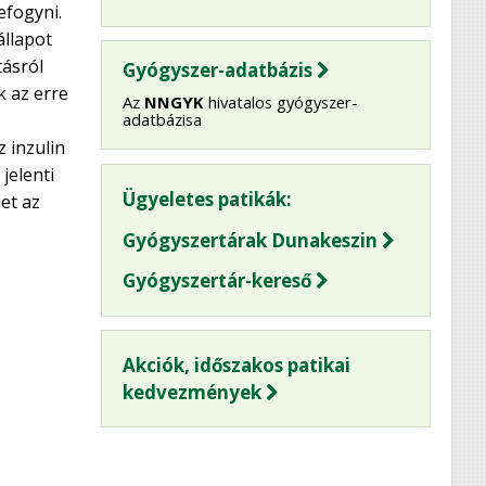
efogyni.
állapot
tásról
Gyógyszer-adatbázis
k az erre
Az
NNGYK
hivatalos gyógyszer-
adatbázisa
 inzulin
jelenti
Ügyeletes patikák:
et az
Gyógyszertárak Dunakeszin
Gyógyszertár-kereső
Akciók, időszakos patikai
kedvezmények