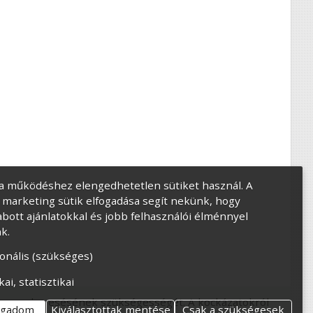
a működéshez elengedhetetlen sütiket használ. A
és marketing sütik elfogadása segít nekünk, hogy
bott ajánlatokkal és jobb felhasználói élménnyel
k.
onális (szükséges)
kai, statisztikai
mber megkeresésének szükségességét. A kockázatokról
ogadom
Kiválasztottak mentése
Csak a szükségesek