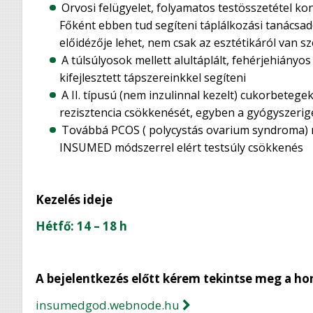
Orvosi felügyelet, folyamatos testösszetétel ko
Főként ebben tud segíteni táplálkozási tanácsa
előidézője lehet, nem csak az esztétikáról van s
A túlsúlyosok mellett alultáplált, fehérjehiányos
kifejlesztett tápszereinkkel segíteni
A II. típusú (nem inzulinnal kezelt) cukorbeteg
rezisztencia csökkenését, egyben a gyógyszeri
Továbbá PCOS ( polycystás ovarium syndroma) m
INSUMED módszerrel elért testsúly csökkenés
Kezelés ideje
Hétfő: 14 – 18 h
A bejelentkezés előtt kérem tekintse meg a ho
insumedgod.webnode.hu