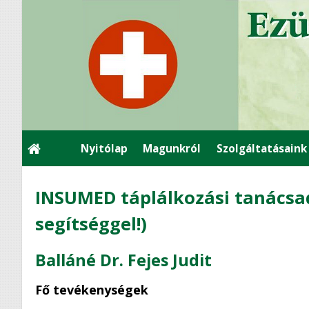
Nyitólap
Magunkról
Szolgáltatásaink
INSUMED táplálkozási tanácsad
segítséggel!)
Balláné Dr. Fejes Judit
Fő tevékenységek