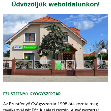
Üdvözöljük weboldalunkon!
EZÜSTFENYŐ GYÓGYSZERTÁR
Az Ezüstfenyő Gyógyszertár 1998 óta kezdte meg
tevékenységét Fót, Kisalagi részén. A gyógyszertár